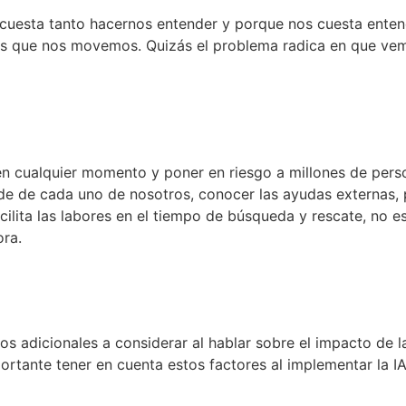
esta tanto hacernos entender y porque nos cuesta entende
 los que nos movemos. Quizás el problema radica en que ve
unidad: La SST en los desastre
n cualquier momento y poner en riesgo a millones de perso
e de cada uno de nosotros, conocer las ayudas externas, p
acilita las labores en el tiempo de búsqueda y rescate, no 
ra.
 en la Gestión Humana
adicionales a considerar al hablar sobre el impacto de la IA
tante tener en cuenta estos factores al implementar la I