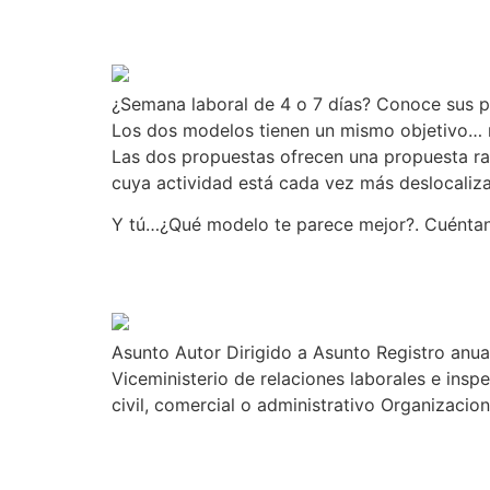
¿Semana laboral de 4 o
¿Semana laboral de 4 o 7 días? Conoce sus p
Los dos modelos tienen un mismo objetivo… re
Las dos propuestas ofrecen una propuesta ra
cuya actividad está cada vez más deslocalizad
Y tú…¿Qué modelo te parece mejor?. Cuéntan
Conoce la Circular 08
Asunto Autor Dirigido a Asunto Registro anu
Viceministerio de relaciones laborales e ins
civil, comercial o administrativo Organizacio
RECLUTAR PERSONAL