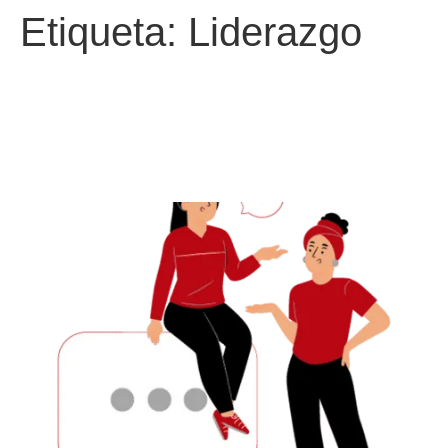
Etiqueta:
Liderazgo
La comunicación como el
«pegante» de los equipos
de trabajo